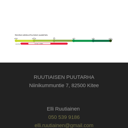
RUUTIAISEN PUUTARHA
Niinikummuntie 7, 82500 Kitee
Elli Ruutiainen
050 539 9186
elli.ruutiainen@gmail.com