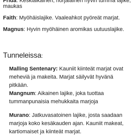
Frida
: Keskiaikainen, norjalainen hyvin tumma lajike,
maukas
Faith
: Myöhäislajike. Vaaleahkot pyöreät marjat.
Magnus
: Hyvin myöhäinen aromikas uutuuslajike.
Tunneleissa
:
Malling Sentenary:
Kauniit kiinteät marjat ovat
meheviä ja makeita. Marjat säilyvät hyvänä
pitkään.
Mangnum
: Aikainen lajike, joka tuottaa
tummanpunaisia mehukkaita marjoja
Murano
: Jatkuvasatoinen lajike, josta saadaan
marjoja koko kesäkauden ajan. Kauniit makeat,
kartiomaiset ja kiinteät marjat.