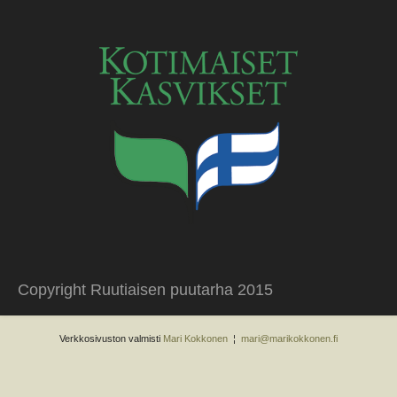
Copyright Ruutiaisen puutarha 2015
Verkkosivuston valmisti
Mari Kokkonen
¦
mari@marikokkonen.fi