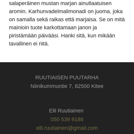
salaperäinen mustan marjan ainutlaatuisen
aromin. Karhunvadelmalimonadi on juoma, joka
on samalla sekä raikas että marjaisa. Se on mitä
mainioin tuote karkottamaan janon ja
piristämään päivääsi. Hanki sitä, kun mikään
tavallinen ei riitä.
RUUTIAISEN PUUTARHA
Niinikummuntie 7, 82500 Kitee
Elli Ruutiainen
050 539 9186
elli.ruutiainen@gmail.com