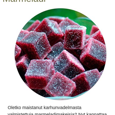
Oletko maistanut karhunvadelmasta
valmistettuja marmeladimakeisia? Nyt kannattaa