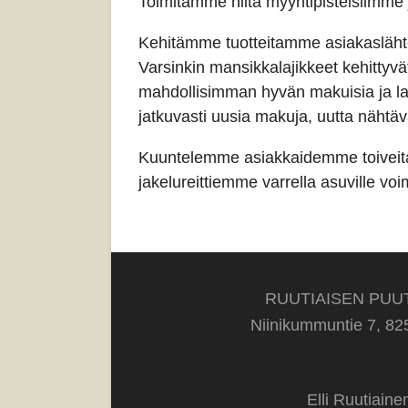
Toimitamme niitä myyntipisteisiimme 
Kehitämme tuotteitamme asiakaslähtöis
Varsinkin mansikkalajikkeet kehittyvä
mahdollisimman hyvän makuisia ja laa
jatkuvasti uusia makuja, uutta nähtä
Kuuntelemme asiakkaidemme toiveita.
jakelureittiemme varrella asuville voi
RUUTIAISEN PUU
Niinikummuntie 7, 82
Elli Ruutiain