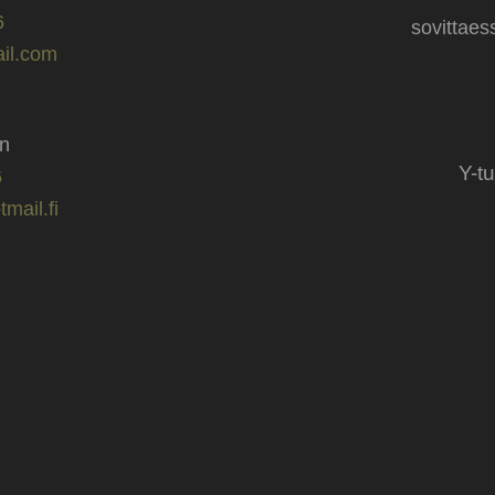
6
sovittae
ail.com
nen
Y-t
6
mail.fi