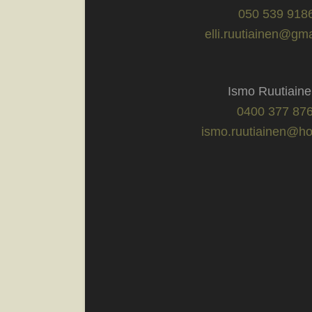
050 539 918
elli.ruutiainen@gm
Ismo Ruutiai
0400 377 87
ismo.ruutiainen@hot