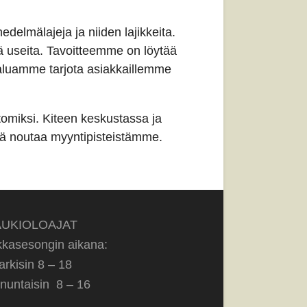
delmälajeja ja niiden lajikkeita.
sä useita. Tavoitteemme on löytää
Haluamme tarjota asiakkaillemme
omiksi. Kiteen keskustassa ja
iitä noutaa myyntipisteistämme.
AUKIOLOAJAT
kasesongin aikana:
arkisin 8 – 18
nuntaisin 8 – 16