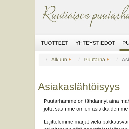
TUOTTEET
YHTEYSTIEDOT
P
Alkuun
Puutarha
As
Asiakaslähtöisyys
Puutarhamme on tähdännyt aina mahdo
jotta saamme omien asiakkaidemme toi
Lajittelemme marjat vielä pakkausva