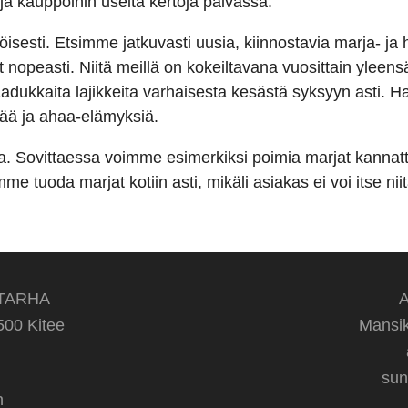
ja kauppoihin useita kertoja päivässä.
esti. Etsimme jatkuvasti uusia, kiinnostavia marja- ja he
t nopeasti. Niitä meillä on kokeiltavana vuosittain yleen
dukkaita lajikkeita varhaisesta kesästä syksyyn asti. 
vää ja ahaa-elämyksiä.
 Sovittaessa voimme esimerkiksi poimia marjat kannatt
mme tuoda marjat kotiin asti, mikäli asiakas ei voi itse n
TARHA
500 Kitee
Mansik
sun
en