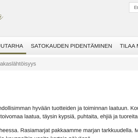
UUTARHA
SATOKAUDEN PIDENTÄMINEN
TILAA
iakaslähtöisyys
llisimman hyvään tuotteiden ja toiminnan laatuun. Koul
vomaa laatua, täysin kypsiä, puhtaita, ehjiä ja tuoreit
iheessa. Rasiamarjat pakkaamme marjan tarkkuudella. Ma