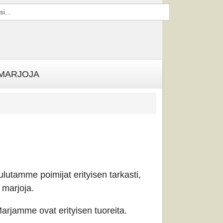
 MARJOJA
utamme poimijat erityisen tarkasti,
a marjoja.
rjamme ovat erityisen tuoreita.